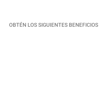
Solicitar Demo
OBTÉN LOS SIGUIENTES BENEFICIOS
Producto/servicio que le interesa
Enviar